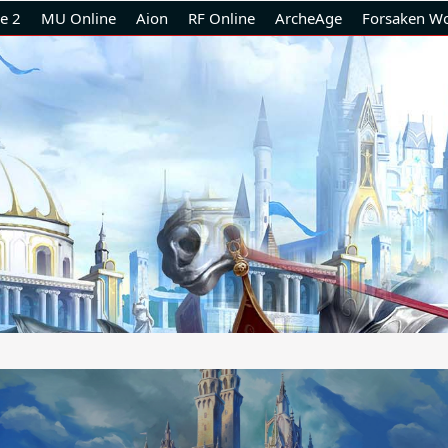
e 2
MU Online
Aion
RF Online
ArcheAge
Forsaken Wo