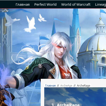
Главная
Perfect World
World of Warcraft
Lineag
Главная
//
ArcheAge
//
ArcheRage
3.
ArcheRage