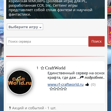
корейская MMORPG (ролевая игра) для PC,
разработанная CCR, Inc. Сеттинг игры
представляет собой сплав фэнтези и научной
фантастики.
Выберите игру
Поиск
1
CraftWorld
Единственный сервер на основе
крафта, где даж …
подробнее…
www.rf-craftworld.ru
(0)
Акций и событий - 1 шт.