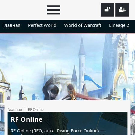
Главная
Perfect World
World of Warcraft
Lineage 2
Главная
||
RF Online
RF Online
RF Online (RFO, англ. Rising Force Online) —