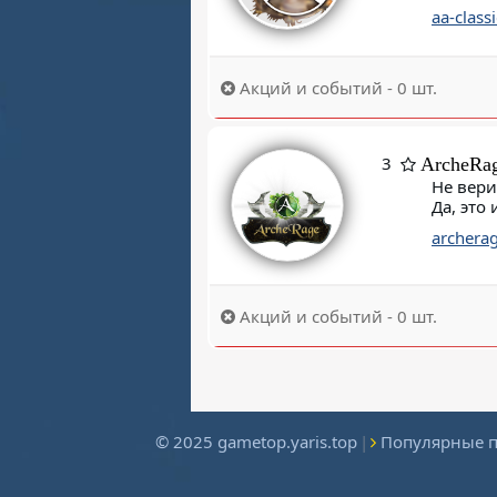
aa-class
Акций и событий - 0 шт.
3
ArcheRa
Не вери
Да, это 
archerag
Акций и событий - 0 шт.
© 2025 gametop.yaris.top
|
Популярные 