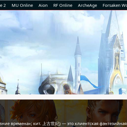
e 2
MU Online
Aion
RF Online
ArcheAge
Forsaken Wo
ние времена»; кит. 上古世紀) — это клиентская фэнтезийная