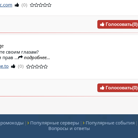
ic.com
(0)
Голосовать(0)
ge
те своим глазам?
и прав …
подробнее…
e.to
(0)
Голосовать(0)
промокоды
|
Популярные серверы
|
Популярные события
|
Вопросы и ответы