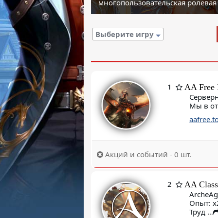
многопользовательская ролевая
Выберите игру
1
AA Free
Серверн
Мы в о
aafree.t
Акций и событий - 0 шт.
2
AA Class
ArcheAge
Опыт: х
Труд …