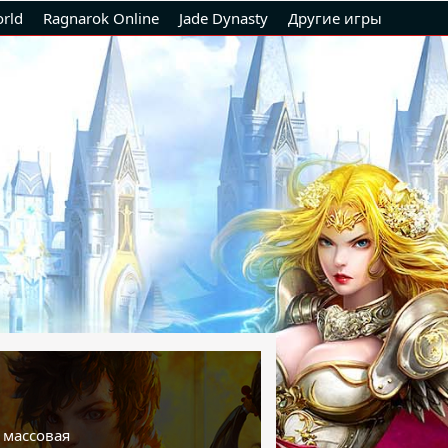
rld
Ragnarok Online
Jade Dynasty
Другие игры
 массовая