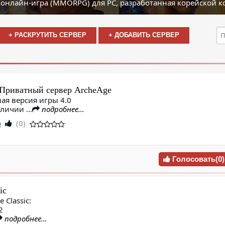
 онлайн-игра (MMORPG) для PC, разработанная корейской 
+ РАСКРУТИТЬ СЕРВЕР
+ ДОБАВИТЬ СЕРВЕР
 Приватный сервер ArcheAge
ая версия игры 4.0
тличии …
подробнее…
o
(0)
Голосовать(0)
ic
 Classic:
2
подробнее…