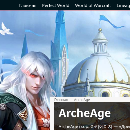
Главная
Perfect World
World of Warcraft
Lineag
Главная
||
ArcheAge
ArcheAge
ArcheAge (кор. 아키에이지 — «Древ