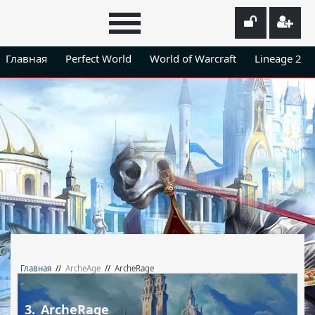
Главная
Perfect World
World of Warcraft
Lineage 2
Главная
//
ArcheAge
//
ArcheRage
3.
ArcheRage