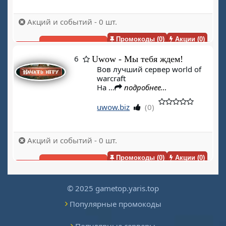
Акций и событий - 0 шт.
Промокоды (0)
Акции (0)
Голосовать(0)
6
Uwow - Мы тебя ждем!
Вов лучший сервер world of
warcraft
На …
подробнее…
uwow.biz
(0)
Акций и событий - 0 шт.
Промокоды (0)
Акции (0)
Голосовать(0)
© 2025 gametop.yaris.top
Популярные промокоды
Популярные серверы