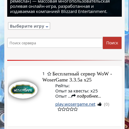
ремесла») — массовая многопользовательская
ролевая онлайн-игра, разработанная и
издаваемая компанией Blizzard Entertainment.
Выберите игру
Поиск
1
Бесплатный сервер WoW -
WoserGame 3.3.5a x25
Рейты:
Опыт за квесты: х25
Опыт …
подробнее…
play.wosergame.net
(0)