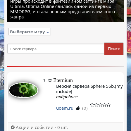
игры происходит в фэнтезийном сеттинге мира
Ultima. Ultima Online явилась одной из первых
MMORPG, и стала первым представителем этого
жанра
Выберите игру
Поиск
1
Eternium
Версия сервера:Sphere 56b,(mysql
include)
подробнее…
uoem.ru
(0)
Акций и событий - 0 шт.