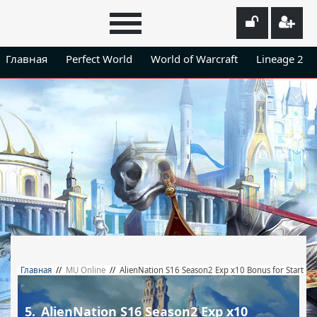
Главная
Perfect World
World of Warcraft
Lineage 2
Главная
//
MU Online
//
AlienNation S16 Season2 Exp x10 Bonus for Start
5.
AlienNation S16 Season2 Exp x10