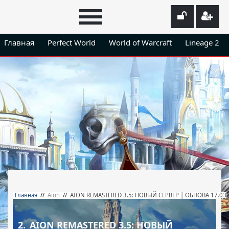
Главная
Perfect World
World of Warcraft
Lineage 2
Главная
//
Aion
//
AION REMASTERED 3.5: НОВЫЙ СЕРВЕР | ОБНОВА 17.03
2.
AION REMASTERED 3.5: НОВЫЙ