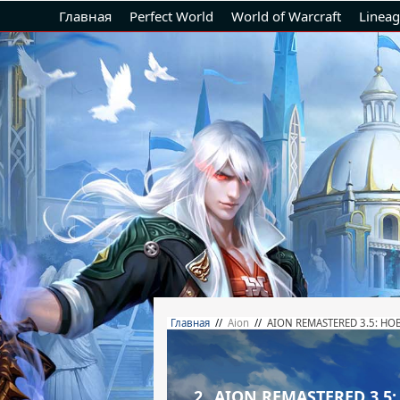
Главная
Perfect World
World of Warcraft
Lineag
Главная
//
Aion
//
AION REMASTERED 3.5: НО
2.
AION REMASTERED 3.5: